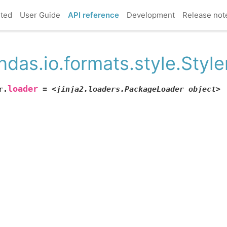
rted
User Guide
API reference
Development
Release not
ndas.io.formats.style.Style
loader
r.
=
<jinja2.loaders.PackageLoader
object>