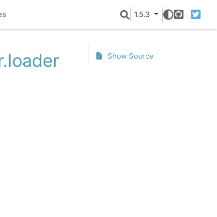
es
1.5.3
GitHub
Twitter
r.loader
Show Source