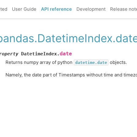
rted
User Guide
API reference
Development
Release not
pandas.DatetimeIndex.dat
date
roperty
DatetimeIndex.
Returns numpy array of python
objects.
datetime.date
Namely, the date part of Timestamps without time and timez