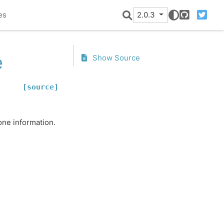
es
2.0.3
GitHub
Twitter
e
Show Source
[source]
one information.