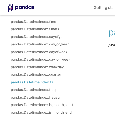
pandas.DatetimeIndex.nanosecond
Getting sta
pandas.DatetimeIndex.date
pandas.DatetimeIndex.time
p
pandas.DatetimeIndex.timetz
pandas.DatetimeIndex.dayofyear
pandas.DatetimeIndex.day_of_year
pr
pandas.DatetimeIndex.dayofweek
pandas.DatetimeIndex.day_of_week
pandas.DatetimeIndex.weekday
pandas.DatetimeIndex.quarter
pandas.DatetimeIndex.tz
pandas.DatetimeIndex.freq
pandas.DatetimeIndex.freqstr
pandas.DatetimeIndex.is_month_start
pandas.DatetimeIndex.is_month_end