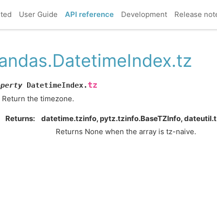
rted
User Guide
API reference
Development
Release not
andas.DatetimeIndex.tz
tz
operty
DatetimeIndex.
Return the timezone.
Returns
datetime.tzinfo, pytz.tzinfo.BaseTZInfo, dateutil.tz
Returns None when the array is tz-naive.