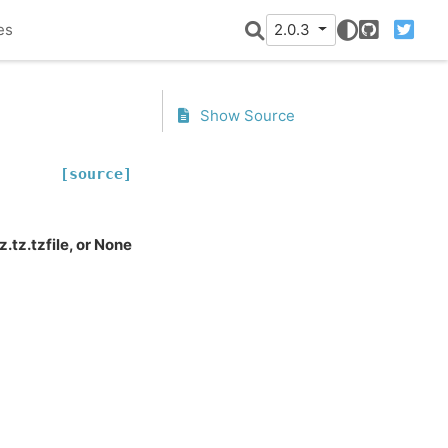
es
2.0.3
GitHub
Twitter
Show Source
[source]
.tz.tzfile, or None