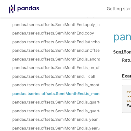
pandas.tseries.offsets.SemiMonthEnd.day_of_month
Getting sta
pandas.tseries.offsets.SemiMonthEnd.apply
pandas.tseries.offsets.SemiMonthEnd.apply_index
pan
pandas.tseries.offsets.SemiMonthEnd.copy
pandas.tseries.offsets.SemiMonthEnd.isAnchored
pandas.tseries.offsets.SemiMonthEnd.onOffset
SemiMo
pandas.tseries.offsets.SemiMonthEnd.is_anchored
Retu
pandas.tseries.offsets.SemiMonthEnd.is_on_offset
Exa
pandas.tseries.offsets.SemiMonthEnd.__call__
pandas.tseries.offsets.SemiMonthEnd.is_month_start
>
pandas.tseries.offsets.SemiMonthEnd.is_month_end
>
>
pandas.tseries.offsets.SemiMonthEnd.is_quarter_start
F
pandas.tseries.offsets.SemiMonthEnd.is_quarter_end
pandas.tseries.offsets.SemiMonthEnd.is_year_start
pandas.tseries.offsets.SemiMonthEnd.is_year_end