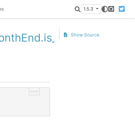
es
1.5.3
GitHub
Twitter
MonthEnd.is_month_end
Show Source
>>>