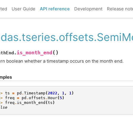
rted
User Guide
API reference
Development
Release not
das.tseries.offsets.Semi
(
)
is_month_end
nthEnd.
rn boolean whether a timestamp occurs on the month end.
mples
>> 
ts
=
pd
.
Timestamp
(
2022
,
1
,
1
)
>> 
freq
=
pd
.
offsets
.
Hour
(
5
)
>> 
freq
.
is_month_end
(
ts
)
alse