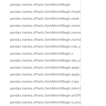
pandas.tseries.offsets.SemiMonthBegin
pandas.tseries.offsets.SemiMonthBegin.freqstr
pandas.tseries.offsets.SemiMonthBegin.kwds
pandas.tseries.offsets.SemiMonthBegin.name
pandas.tseries.offsets.SemiMonthBegin.nanos
pandas.tseries.offsets.SemiMonthBegin.normalize
pandas.tseries.offsets.SemiMonthBegin.rule_code
pandas.tseries.offsets.SemiMonthBegin.n
pandas.tseries.offsets.SemiMonthBegin.day_of_month
pandas.tseries.offsets.SemiMonthBegin.apply
pandas.tseries.offsets.SemiMonthBegin.apply_index
pandas.tseries.offsets.SemiMonthBegin.copy
pandas.tseries.offsets.SemiMonthBegin.isAnchored
pandas.tseries.offsets.SemiMonthBegin.onOffset
pandas.tseries.offsets.SemiMonthBegin.is_anchored